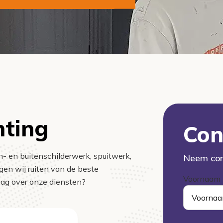
nting
Con
en- en buitenschilderwerk, spuitwerk,
Neem con
en wij ruiten van de beste
Voornaam
raag over onze diensten?