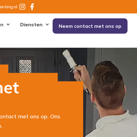
anting.nl
en
Diensten
Neem contact met ons op
met
ontact met ons op. Ons
.