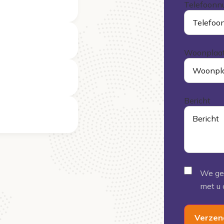
Telefoon
Woonplaa
Bericht
Geen
We geb
titel
met u 
Verzen