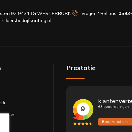
esten 92 9431TG WESTERBORK
Vragen? Bel ons:
0593
hildersbedrijfsanting.nl
n
Prestatie
erk
paraties