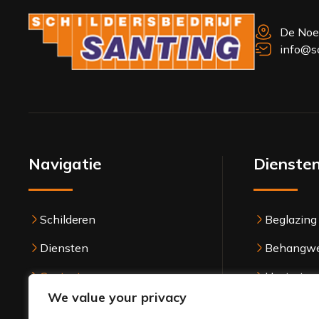
De No
info@sc
Navigatie
Dienste
Schilderen
Beglazing
Diensten
Behangw
Contact us
Houtrotre
We value your privacy